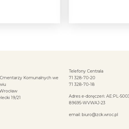
Telefony Centrala
 Cmentarzy Komunalnych we
71 328-70-20
wiu
71 328-70-18
 Wrocław
Adres e-doręczeń: AE:PL-500
elecki 19/21
89695-WVWAJ-23
email:
biuro@zck.wroc.pl