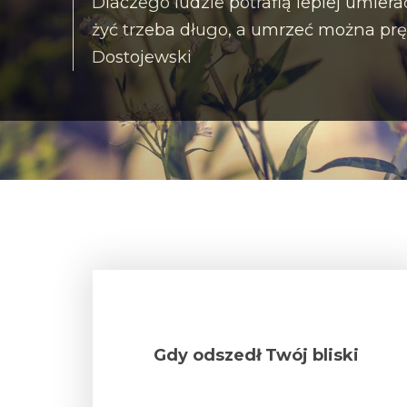
Dlaczego ludzie potrafią lepiej umiera
żyć trzeba długo, a umrzeć można prę
Dostojewski
Gdy odszedł Twój bliski