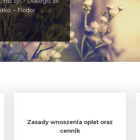
ć niż żyć? Dlatego, że
dko. – Fiodor
Zasady wnoszenia opłat oraz
cennik