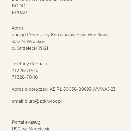
RODO
EPUAP
Adres:
Zarząd Cmentarzy Komunalnych we Wrocławiu
50-224 Wrocław
pl. Strzelecki 19/21
Telefony Centrala
71 328-70-20
71 328-70-18
Adres e-doręczeń: AE:PL-50038-89695-WVWAJ-23
email:
biuro@zck.wroc.pl
Portal e-usług
USC we Wrocławiu