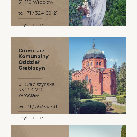
51-110 Wrocław
tel. 71 / 324-68-21
czytaj dalej
Cmentarz
Komunalny
Oddział
Grabiszyn
ul. Grabiszyńska
333 53-236
Wrocław
tel. 71 / 363-33-31
czytaj dalej