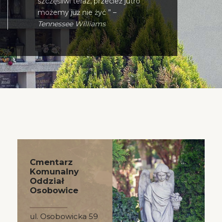
szczęśliwi teraz, przecież jutro
możemy już nie żyć ” –
Tennessee Williams
Cmentarz
Komunalny
Oddział
Osobowice
ul. Osobowicka 59