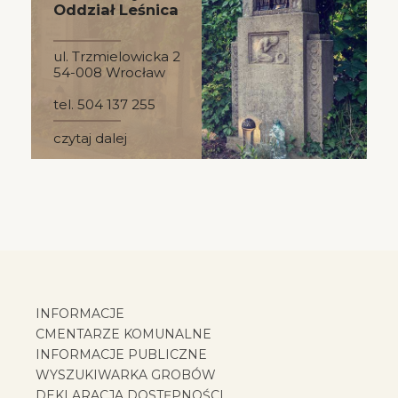
Oddział Leśnica
ul. Trzmielowicka 2
54-008 Wrocław
tel. 504 137 255
czytaj dalej
INFORMACJE
CMENTARZE KOMUNALNE
INFORMACJE PUBLICZNE
WYSZUKIWARKA GROBÓW
DEKLARACJA DOSTĘPNOŚCI