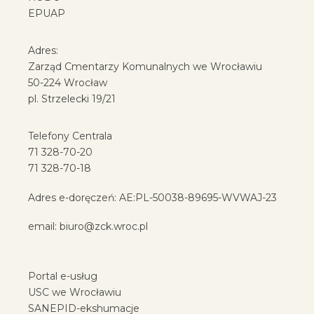
EPUAP
Adres:
Zarząd Cmentarzy Komunalnych we Wrocławiu
50-224 Wrocław
pl. Strzelecki 19/21
Telefony Centrala
71 328-70-20
71 328-70-18
Adres e-doręczeń: AE:PL-50038-89695-WVWAJ-23
email:
biuro@zck.wroc.pl
Portal e-usług
USC we Wrocławiu
SANEPID-ekshumacje