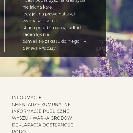
” Jeśli popatrzysz na kres życia
nie jak na karę,
lecz jak na prawo natury, i
wygnasz z serca
strach przed śmiercią, odtąd
żaden lęk nie
ośmieli się zakraść do niego ” –
Seneka Młodszy
INFORMACJE
CMENTARZE KOMUNALNE
INFORMACJE PUBLICZNE
WYSZUKIWARKA GROBÓW
DEKLARACJA DOSTĘPNOŚCI
RODO